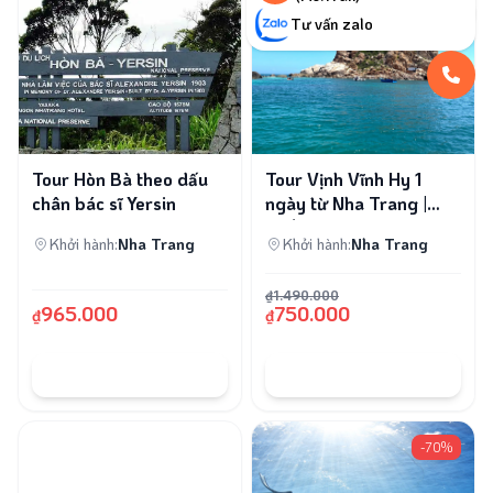
Tư vấn zalo
Tour Hòn Bà theo dấu
Tour Vịnh Vĩnh Hy 1
chân bác sĩ Yersin
ngày từ Nha Trang |
Let’s Fly Travel
✕
Bạn chưa đăng nhập!
Khởi hành:
Nha Trang
Khởi hành:
Nha Trang
Vui lòng đăng nhập để lưu bài viết
₫1.490.000
965.000
750.000
₫
₫
ĐẶT TOUR
ĐẶT TOUR
Đăng nhập
-70%
Bạn chưa có tài khoản?
Đăng ký