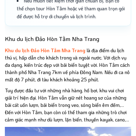
Nếu muốn tiết kiệm thời gian chuẩn bị, bạn có
thể chọn tour Hòn Tằm hoặc vé tham quan trọn gói
để được hỗ trợ di chuyển và lịch trình.
Khu du lịch Đảo Hòn Tằm Nha Trang
Khu du lịch Đảo Hòn Tằm Nha Trang
là địa điểm du lịch
thú vị, hấp dẫn cho khách trong và ngoài nước. Với dịch vụ
đa dạng, kiến trúc đẹp với bãi biển tuyệt vời. Hòn Tằm cách
thành phố Nha Trang 7km về phía Đông Nam. Nếu đi ca nô
mất độ 7 phút, đi tàu khách khoảng 25 phút.
Tuy được đầu tư với những nhà hàng, hồ bơi, khu vui chơi
giải trí hiện đại. Hòn Tằm vẫn giữ nét hoang sơ của những
bãi cát uốn lượn, bãi biển trong veo, sóng biển êm đềm,…
Đến với Hòn Tằm, bạn còn có thể tham gia những trò chơi
cảm giác mạnh như dù lượn, lặn biển, thuyền kayak, cano,…