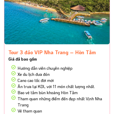
Tour 3 đảo VIP Nha Trang – Hòn Tằm
Giá đã bao gồm
Hướng dẫn viên chuyên nghiệp
Xe du lịch đưa đón
Cano cao tốc đời mới
Ăn trưa tại KDL với 11 món chất lượng nhất.
Bao vé tắm bùn khoáng Hòn Tằm
Tham quan những điểm đến đẹp nhất Vịnh Nha
Trang
Vé tham quan