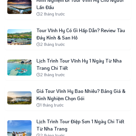
Lần Đầu
2 tháng trước
Tour Vĩnh Hy Có Gì Hấp Dẫn? Review Tàu
Đáy Kính & San Hô
2 tháng trước
Lịch Trình Tour Vĩnh Hy 1 Ngày Từ Nha
Trang Chi Tiết
2 tháng trước
Giá Tour Vĩnh Hy Bao Nhiêu? Bảng Giá &
Kinh Nghiệm Chọn Gói
1 tháng trước
Lịch Trình Tour Điệp Sơn 1 Ngày Chi Tiết
Từ Nha Trang
2 tháng trước