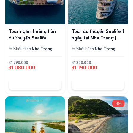
Tour ngắm hoàng hôn
Tour du thuyền Sealife 1
du thuyền Sealife
ngày tại Nha Trang |
Let’s Fly Travel
Khởi hành:
Nha Trang
Khởi hành:
Nha Trang
₫1.790.000
₫1.300.000
1.080.000
1.190.000
₫
₫
ĐẶT TOUR
ĐẶT TOUR
-41%