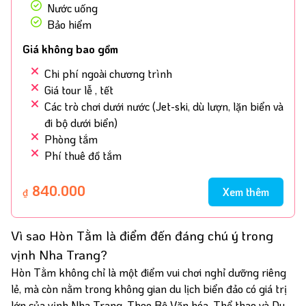
Nước uống
Bảo hiểm
Giá không bao gồm
Chi phí ngoài chương trình
Giá tour lễ , tết
Các trò chơi dưới nước (Jet-ski, dù lượn, lặn biển và
đi bộ dưới biển)
Phòng tắm
Phí thuê đồ tắm
840.000
Xem thêm
₫
Vì sao Hòn Tằm là điểm đến đáng chú ý trong
vịnh Nha Trang?
Hòn Tằm không chỉ là một điểm vui chơi nghỉ dưỡng riêng
lẻ, mà còn nằm trong không gian du lịch biển đảo có giá trị
lớn của vịnh Nha Trang. Theo Bộ Văn hóa, Thể thao và Du