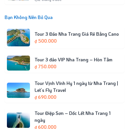
Bạn Không Nên Bỏ Qua
Tour 3 Đảo Nha Trang Giá Rẻ Bằng Cano
500.000
₫
Tour 3 đảo VIP Nha Trang – Hòn Tằm
750.000
₫
Tour Vịnh Vĩnh Hy 1 ngày từ Nha Trang |
Let’s Fly Travel
690.000
₫
Tour Điệp Sơn – Dốc Lết Nha Trang 1
ngày
600.000
₫