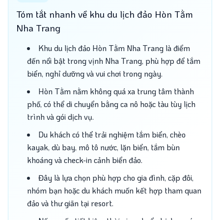
Tóm tắt nhanh về khu du lịch đảo Hòn Tằm
Nha Trang
Khu du lịch đảo Hòn Tằm Nha Trang là điểm
đến nổi bật trong vịnh Nha Trang, phù hợp để tắm
biển, nghỉ dưỡng và vui chơi trong ngày.
Hòn Tằm nằm không quá xa trung tâm thành
phố, có thể di chuyển bằng ca nô hoặc tàu tùy lịch
trình và gói dịch vụ.
Du khách có thể trải nghiệm tắm biển, chèo
kayak, dù bay, mô tô nước, lặn biển, tắm bùn
khoáng và check-in cảnh biển đảo.
Đây là lựa chọn phù hợp cho gia đình, cặp đôi,
nhóm bạn hoặc du khách muốn kết hợp tham quan
đảo và thư giãn tại resort.