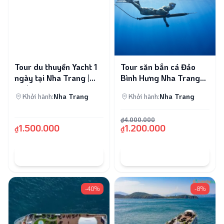
Tour du thuyền Yacht 1
Tour săn bắn cá Đảo
ngày tại Nha Trang |
Bình Hưng Nha Trang
Let’s Fly Travel
trọn gói
Khởi hành:
Nha Trang
Khởi hành:
Nha Trang
₫4.000.000
1.500.000
1.200.000
₫
₫
ĐẶT TOUR
ĐẶT TOUR
-40%
-8%