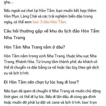
ghẹ,…
Nếu ngoài vui chơi tại Hòn Tằm, bạn muốn kết hợp thêm
Hòn Mun, Làng Chài và các trải nghiệm biển đảo trong
ngày, có thể xem
tour 3 đảo Hòn Tằm
.
Câu hỏi thường gặp về khu du lịch đảo Hòn Tằm
Nha Trang
Hòn Tằm Nha Trang nằm ở đâu?
Hòn Tằm nằm trong vịnh Nha Trang, thuộc khu vực Nha
Trang, Khánh Hòa. Từ trung tâm thành phố, du khách có
thể di chuyển ra đảo bằng ca nô hoặc tàu tùy theo gói dịch
vụ và lịch trình.
Đi Hòn Tằm nên chọn tự túc hay đi tour?
Nếu bạn đã quen di chuyển ở Nha Trang và muốn chủ động
thời gian, có thể đi tự túc. Nếu đi lần đầu, đi cùng gia đình
hoặc muốn đỡ phải tự đặt vé, cano và lịch trình, tour trọn