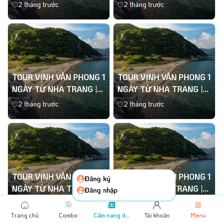
LET’S FLY TRAVEL
LET’S FLY TRAVEL
2 tháng trước
2 tháng trước
Xem thêm
Xem thêm
TOUR VỊNH VÂN PHONG 1
TOUR VỊNH VÂN PHONG 1
NGÀY TỪ NHA TRANG |
NGÀY TỪ NHA TRANG |
LET’S FLY TRAVEL
LET’S FLY TRAVEL
2 tháng trước
2 tháng trước
Xem thêm
Xem thêm
TOUR VỊNH VÂN PHONG 1
TOUR VỊNH VÂN PHONG 1
x
Đăng ký
NGÀY TỪ NHA TRANG |
NGÀY TỪ NHA TRANG |
Đăng nhập
LET’S FLY TRAVEL
LET’S FLY TRAVEL
2 tháng trước
2 tháng trước
Trang chủ
Combo
Cẩm nang du
Tài khoản
Menu
Xem thêm
Xem thêm