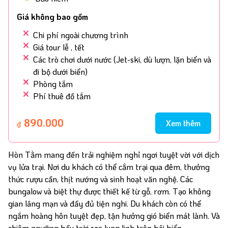
Giá không bao gồm
Chi phí ngoài chương trình
Giá tour lễ , tết
Các trò chơi dưới nước (Jet-ski, dù lượn, lặn biển và
đi bộ dưới biển)
Phòng tắm
Phí thuê đồ tắm
890.000
Xem thêm
₫
Hòn Tằm mang đến trải nghiệm nghỉ ngơi tuyệt vời với dịch
vụ lửa trại. Nơi du khách có thể cắm trại qua đêm, thưởng
thức rượu cần, thịt nướng và sinh hoạt văn nghệ. Các
bungalow và biệt thự được thiết kế từ gỗ, rơm. Tạo không
gian lãng mạn và đầy đủ tiện nghi. Du khách còn có thể
ngắm hoàng hôn tuyệt đẹp, tận hưởng gió biển mát lành. Và
chiêm ngưỡng bầu trời sao lung linh trên bãi biển.