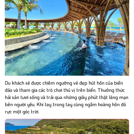
Du khách sẽ được chiêm ngưỡng vẻ đẹp hút hồn của biển
đảo và tham gia các trò chơi thú vị trên biển. Thưởng thức
hải sản tươi sống và trải qua những giây phút thật lãng mạn
bên người yêu. Khi tay trong tay cùng ngắm hoàng hôn đỏ
rực một góc trời.