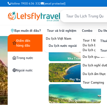
Hotline: 1900 636 332
[email protected]
Bạn muốn đi đâu?
Tour và trải nghiệm
Combo
Du th
Du lịch Việt Nam
Tour 1 Ngày
Điểm đến
Thuê
Du lịch biển, đả
hàng đầu
Du lịch nước ngoài
Du lịch ghép lẻ
Tou
Du lịch giải trí
Trong nước
Nha Trang
Du lịch nghỉ dư
Ngoài nước
Du lịch ẩm thực
Phú Yên
Tour Camping
Phú Quốc