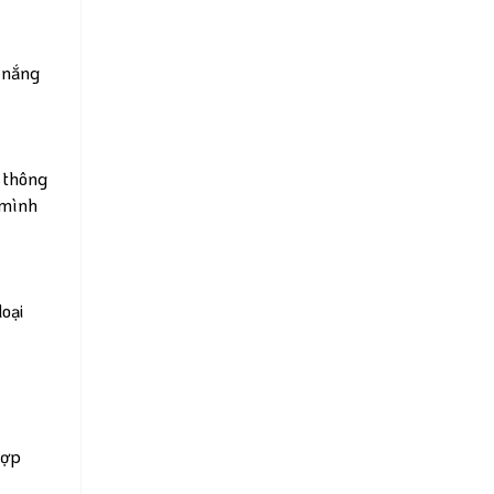
g nắng
g thông
 mình
loại
hợp