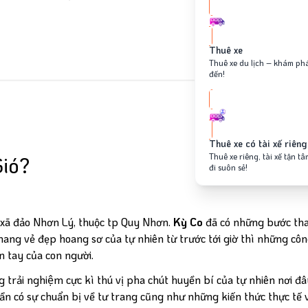
Kỳ Co Eo Gió
Thuê xe
ió
Thuê xe du lịch – khám ph
đến!
Thuê xe có tài xế riêng
Thuê xe riêng, tài xế tận t
Gió?
đi suôn sẻ!
 xã đảo Nhơn Lý, thuộc tp Quy Nhơn.
Kỳ Co
đã có những bước th
ng vẻ đẹp hoang sơ của tự nhiên từ trước tới giờ thì những côn
 tay của con người.
rải nghiệm cực kì thú vị pha chút huyền bí của tự nhiên nơi đ
ần có sự chuẩn bị về tư trang cũng như những kiến thức thực tế 