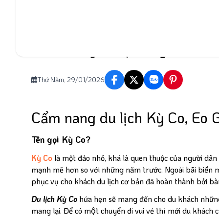
Trang chủ
Cẩm nang du lịch
Cẩm nang du lịch 
Cẩm nang du lịch Kỳ Co Eo G
Thứ Năm, 29/01/2026
Cẩm nang du lịch Kỳ Co, Eo 
Tên gọi Kỳ Co?
Kỳ
Co
là một đảo nhỏ, khá là quen thuộc của người dân
mạnh mẽ hơn so với những năm trước. Ngoài bãi biển ma
phục vụ cho khách du lịch cơ bản đã hoàn thành bởi bàn
Du lịch Kỳ Co
hứa hẹn sẽ mang đến cho du khách những t
mang lại. Để có một chuyển đi vui vẻ thì mới du khách c