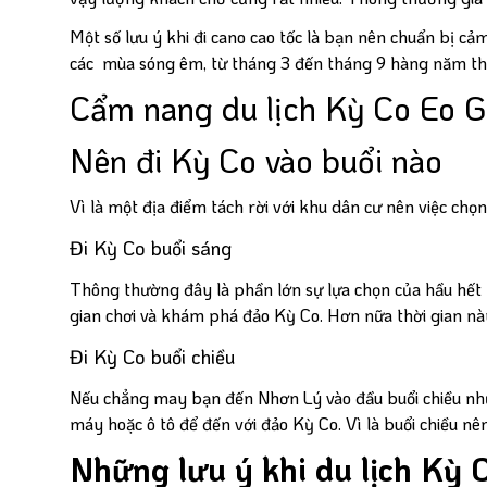
Một số lưu ý khi đi cano cao tốc là bạn nên chuẩn bị cảm
các mùa sóng êm, từ tháng 3 đến tháng 9 hàng năm thô
Cẩm nang du lịch Kỳ Co Eo G
Nên đi Kỳ Co vào buổi nào
Vì là một địa điểm tách rời với khu dân cư nên việc chọn
Đi Kỳ Co buổi sáng
Thông thường đây là phần lớn sự lựa chọn của hầu hết k
gian chơi và khám phá đảo Kỳ Co. Hơn nữa thời gian nà
Đi Kỳ Co buổi chiều
Nếu chẳng may bạn đến Nhơn Lý vào đầu buổi chiều nh
máy hoặc ô tô để đến với đảo Kỳ Co. Vì là buổi chiều nê
Những lưu ý khi du lịch Kỳ 