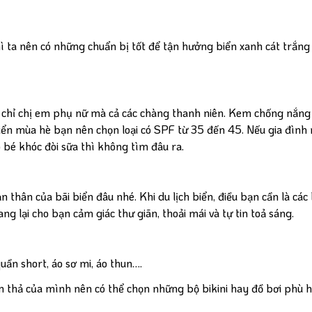
iên thì ta nên có những chuẩn bị tốt để tận hưởng biển xanh cát trắn
chỉ chị em phụ nữ mà cả các chàng thanh niên. Kem chống nắn
ển mùa hè bạn nên chọn loại có SPF từ 35 đến 45. Nếu gia đình
 bé khóc đòi sữa thì không tìm đâu ra.
hân của bãi biển đâu nhé. Khi du lịch biển, điều bạn cần là các 
 lại cho bạn cảm giác thư giãn, thoải mái và tự tin toả sáng.
 quần short, áo sơ mi, áo thun….
thon thả của mình nên có thể chọn những bộ bikini hay đồ bơi phù 