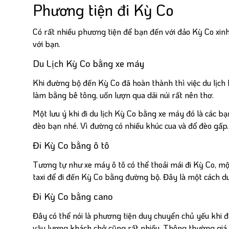
Phương tiện đi Kỳ Co
Có rất nhiều phương tiện để bạn đến với đảo Kỳ Co xinh
với bạn.
Du Lịch Kỳ Co bằng xe máy
Khi đường bộ đến Kỳ Co đã hoàn thành thì việc du lịc
làm bằng bê tông, uốn lượn qua dãi núi rất nên thơ.
Một lưu ý khi đi du lịch Kỳ Co bằng xe máy đó là các b
đèo bạn nhé. Vì đường có nhiều khúc cua và đổ đèo gấp.
Đi Kỳ Co bằng ô tô
Tương tự như xe máy ô tô có thể thoải mái đi Kỳ Co, mộ
taxi để đi đến Kỳ Co bằng đường bộ. Đây là một cách 
Đi Kỳ Co bằng cano
Đây có thể nói là phương tiện duy chuyển chủ yếu khi đế
vậy lượng khách chở cũng rất nhiều. Thông thường giá 