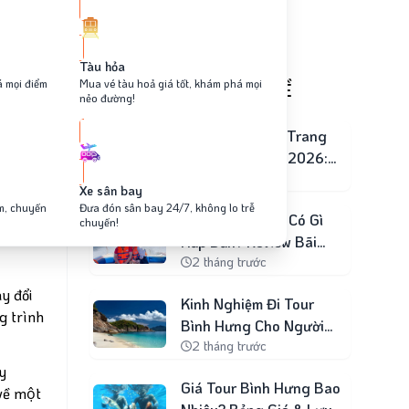
Tàu hỏa
á mọi điểm
Mua vé tàu hoả giá tốt, khám phá mọi
TIN MỚI CÙNG CHỦ ĐỀ
nẻo đường!
Tour 3 Đảo Nha Trang
Công Ty Uy Tín 2026:
13 ngày trước
Top Đơn Vị Được Đánh
Xe sân bay
Giá Cao
âm, chuyến
Đưa đón sân bay 24/7, không lo trễ
Tour Bình Hưng Có Gì
chuyến!
Hấp Dẫn? Review Bãi
2 tháng trước
Kinh, Bãi Cây Me & Hải
Sản
ay đổi
Kinh Nghiệm Đi Tour
g trình
Bình Hưng Cho Người
2 tháng trước
Lần Đầu
ây
Giá Tour Bình Hưng Bao
về một