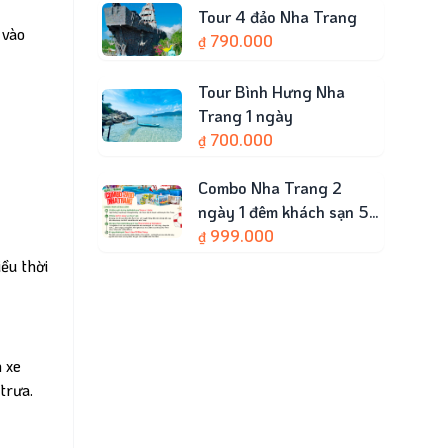
Tour 4 đảo Nha Trang
 vào
790.000
₫
Tour Bình Hưng Nha
Trang 1 ngày
700.000
₫
Combo Nha Trang 2
ngày 1 đêm khách sạn 5
sao – Vinwonders – Tour
999.000
₫
3 đảo
ều thời
 xe
trưa.