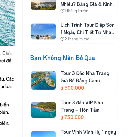
Nhiêu? Bảng Giá & Kinh
1 tháng trước
Nghiệm Chọn Gói
Lịch Trình Tour Điệp Sơn
1 Ngày Chi Tiết Từ Nha
2 tháng trước
Trang
 Chòi
Bạn Không Nên Bỏ Qua
nơi để
Tour 3 Đảo Nha Trang
u. Các
Giá Rẻ Bằng Cano
tại bãi
500.000
₫
Tour 3 đảo VIP Nha
biển
Trang – Hòn Tằm
biển.
750.000
₫
biển,
Tour Vịnh Vĩnh Hy 1 ngày