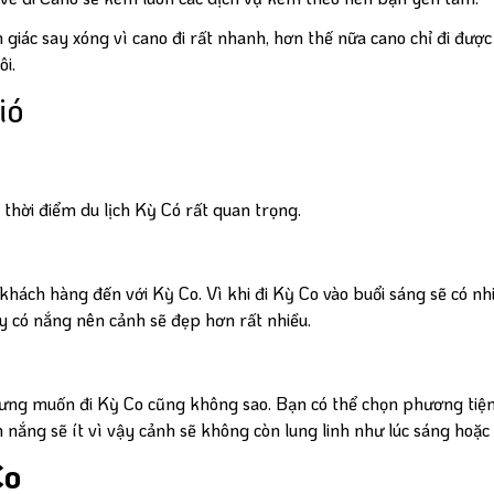
 giác say xóng vì cano đi rất nhanh, hơn thế nữa cano chỉ đi được
i.
ió
 thời điểm du lịch Kỳ Có rất quan trọng.
hách hàng đến với Kỳ Co. Vì khi đi Kỳ Co vào buổi sáng sẽ có nhi
y có nắng nên cảnh sẽ đẹp hơn rất nhiều.
ưng muốn đi Kỳ Co cũng không sao. Bạn có thể chọn phương tiện
n nắng sẽ ít vì vậy cảnh sẽ không còn lung linh như lúc sáng hoặc 
Co