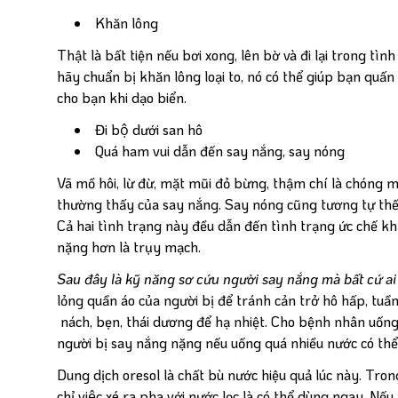
Khăn lông
Thật là bất tiện nếu bơi xong, lên bờ và đi lại trong tìn
hãy chuẩn bị khăn lông loại to, nó có thể giúp bạn quấn
cho bạn khi dạo biển.
Đi bộ dưới san hô
Quá ham vui dẫn đến say nắng, say nóng
Vã mồ hôi, lừ đừ, mặt mũi đỏ bừng, thậm chí là chóng mặt
thường thấy của say nắng. Say nóng cũng tương tự thế, 
Cả hai tình trạng này đều dẫn đến tình trạng ức chế k
nặng hơn là trụy mạch.
Sau đây là kỹ năng sơ cứu người say nắng mà bất cứ ai 
lỏng quần áo của người bị để tránh cản trở hô hấp, tu
nách, bẹn, thái dương để hạ nhiệt. Cho bệnh nhân uống
người bị say nắng nặng nếu uống quá nhiều nước có thể 
Dung dịch oresol là chất bù nước hiệu quả lúc này. Trong
chỉ việc xé ra pha với nước lọc là có thể dùng ngay. N