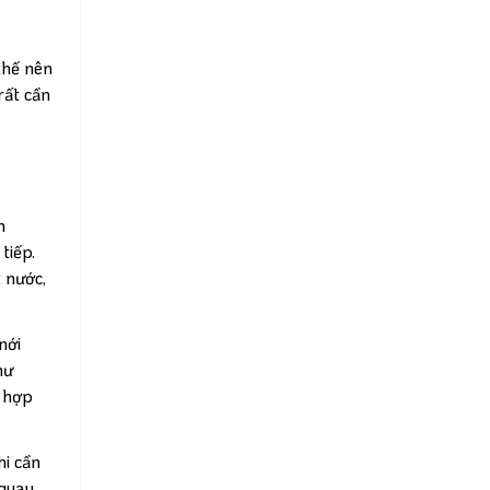
thế nên
́t cần
n
tiếp.
t nước,
nới
hư
 hợp
hi cần
 quay