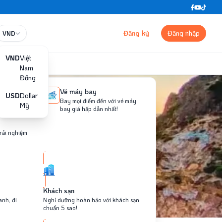
Trung tâm trợ giúp
Đăng ký
Đăng nhập
VND
VND
Việt
Nam
Đồng
Vé máy bay
USD
Dollar
Bay mọi điểm đến với vé máy
Mỹ
bay giá hấp dẫn nhất!
trải nghiệm
Khách sạn
anh, đi
Nghỉ dưỡng hoàn hảo với khách sạn
chuẩn 5 sao!