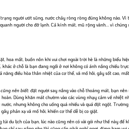
h trạng người ướt sũng, nước chảy ròng ròng đúng không nào. Vì 
 quanh người cho đỡ lạnh. Cả kính mát, mũ rộng vành… vì chúng râ
, hoa mắt, buồn nôn khi vui chơi ngoài trời hè là những biểu hiệ
khác ở chỗ là bạn đang ngồi ở nơi không có ánh nắng chiếu trực 
hả năng điều hòa thân nhiệt của cơ thể, vã mồ hôi, gây sốt cao, mấ
cũng nên biết:
đặt người say nắng vào chỗ thoáng mát, bạn nên 
ần hoàn. Dùng khăn mát chườm vào các vùng nhạy cảm về nhiệt n
 nước, nhưng không cho uống quá nhiều và quá đột ngột. Trường
gây phản xạ vã mồ hôi, khiến cơ thể dễ bị co giật.
 túi du lịch của bạn, lúc nào cũng nên có vài gói như thế này để k
ếu bạn chỉ say nắng nhẹ thì cũng cần phải nghỉ ngơi, đừng ham vui