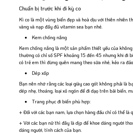
Chuẩn bị trước khi đi kỳ co
Kì co là một vùng biển đẹp và hoà dịu với thiên nh
vàng và nạp đầy đủ vitamin sea bạn nhé.
Kem chống nắng
Kem chống nắng là một sản phẩm thiết yếu của không 
thường có chỉ số SPF khoảng 15 đến 45 nhưng khi đi bi
có trẻ em thì đừng quên mang theo sữa nhé, kẻo ra đảo
Dép xốp
Bạn nên nhớ rằng các loại giày cao gót không phải là bạn t
dép nhẹ, thoáng, loại xỏ ngón để đi dạọ trên bãi biển, mang
Trang phục đi biển phù hợp:
+ Đối với các bạn nam, lựa chọn hàng đầu chỉ có thể là
+ Với các bạn nữ thì đây là dịp để khoe dáng người 
dáng người, tính cách của bạn.