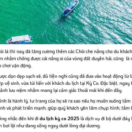
òi lá thì nay đã tăng cường thêm các Chòi che nắng cho du khách.
0cm nhằm chống được cái nắng oi của vùng đất duyên hải, cũng là 
ò chơi vận động.
̣c dọn dẹp sạch sẽ, đủ tiện nghi cũng đã đưa vào hoạt động từ lâ
ệ sinh, vừa túi tiền với khách du lịch tại Kỳ Co. Đặc biệt, ngay 
 lưu niệm nhằm mang lại cảm giác thoải mái khi đến đây.
nh là hành lý, tư trang của họ sẽ ra sao nếu họ muốn xuống tắm 
thành và phát triển mạnh, giúp quý khách yên tâm chụp hình, tắm 
không nhắc đến khi đi
du lịch kỳ co 2025
là dịch vụ đi bộ dưới đáy 
i lội như đang sống ngay dưới lòng đại dương.