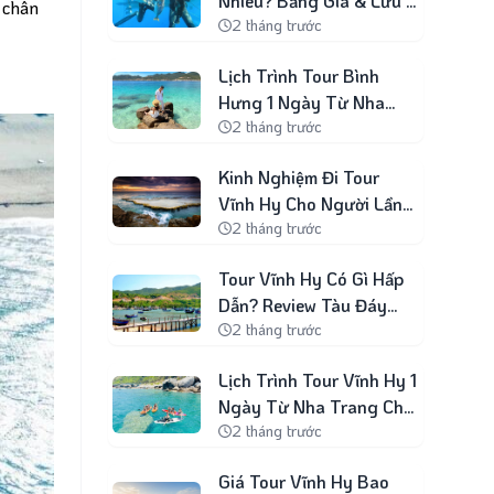
Nhiêu? Bảng Giá & Lưu Ý
t chân
2 tháng trước
Khi Đặt
Lịch Trình Tour Bình
Hưng 1 Ngày Từ Nha
2 tháng trước
Trang Chi Tiết
Kinh Nghiệm Đi Tour
Vĩnh Hy Cho Người Lần
2 tháng trước
Đầu
Tour Vĩnh Hy Có Gì Hấp
Dẫn? Review Tàu Đáy
2 tháng trước
Kính & San Hô
Lịch Trình Tour Vĩnh Hy 1
Ngày Từ Nha Trang Chi
2 tháng trước
Tiết
Giá Tour Vĩnh Hy Bao