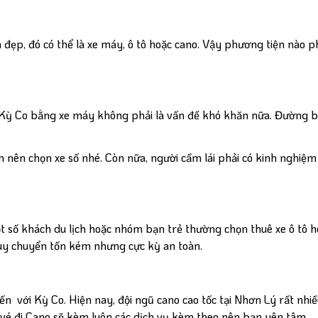
 đẹp, đó có thể là xe máy, ô tô hoặc cano. Vậy phương tiện nào 
h Kỳ Co bằng xe máy không phải là vấn đề khó khăn nữa. Đường 
ạn nên chọn xe số nhé. Còn nữa, người cầm lái phải có kinh nghiệ
t số khách du lịch hoặc nhóm bạn trẻ thường chọn thuê xe ô tô h
duy chuyển tốn kém nhưng cực kỳ an toàn.
x
n với Kỳ Co. Hiện nay, đội ngũ cano cao tốc tại Nhơn Lý rất nhiều
vé đi Cano sẽ kèm luôn các dịch vụ kèm theo nên bạn yên tâm.