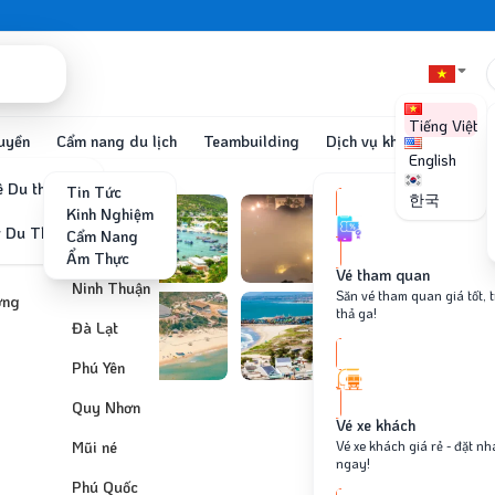
Tiếng Việt
uyền
Cẩm nang du lịch
Teambuilding
Dịch vụ khác
English
 Du thuyền
Tin Tức
한국
Nha Trang
o
Kinh Nghiệm
Nha Trang
 dài ngày
r Du Thuyền
Cẩm Nang
Ninh Thuận
Nha Trang
Ẩm Thực
Phu Quoc
Ninh Thuận
Đà Lạt
Vé tham quan
Đà Lạt
Ninh Thuận
Săn vé tham quan giá tốt, 
ỡng
Vinh Hy
thả ga!
Phú Yên
Đà Lạt
Binh Hung
Quy Nhơn
Phú Yên
Quy Nhơn
Mũi né
Diep Son
Mũi né
Quy Nhơn
Vé xe khách
Phú Quốc
Mũi né
Vé xe khách giá rẻ - đặt nh
ngay!
Phú Quốc