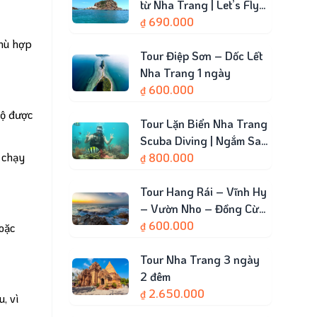
từ Nha Trang | Let’s Fly
Travel
690.000
₫
phù hợp
Tour Điệp Sơn – Dốc Lết
Nha Trang 1 ngày
600.000
₫
bộ được
Tour Lặn Biển Nha Trang
Scuba Diving | Ngắm San
m chạy
Hô 1 Ngày
800.000
₫
Tour Hang Rái – Vĩnh Hy
– Vườn Nho – Đồng Cừu
| Let’s Fly Travel
600.000
₫
oặc
Tour Nha Trang 3 ngày
2 đêm
2.650.000
₫
, vì