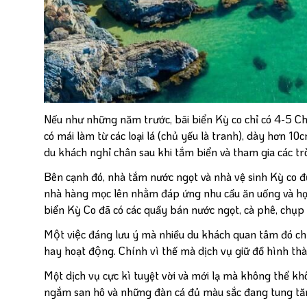
Nếu như những năm trước, bãi biển Kỳ co chỉ có 4-5 Ch
có mái làm từ các loại lá (chủ yếu là tranh), dày hơn 1
du khách nghỉ chân sau khi tắm biển và tham gia các tr
Bên cạnh đó, nhà tắm nước ngọt và nhà vệ sinh Kỳ co đươ
nhà hàng mọc lên nhằm đáp ứng nhu cầu ăn uống và hợp v
biển Kỳ Co đã có các quầy bán nước ngọt, cà phê, chụp ảnh
Một việc đáng lưu ý mà nhiều du khách quan tâm đó chí
hay hoạt động. Chính vì thế mà dịch vụ giữ đồ hình 
Một dịch vụ cực kì tuyệt vời và mới lạ mà không thể 
ngắm san hô và những đàn cá đủ màu sắc đang tung tăn bơ