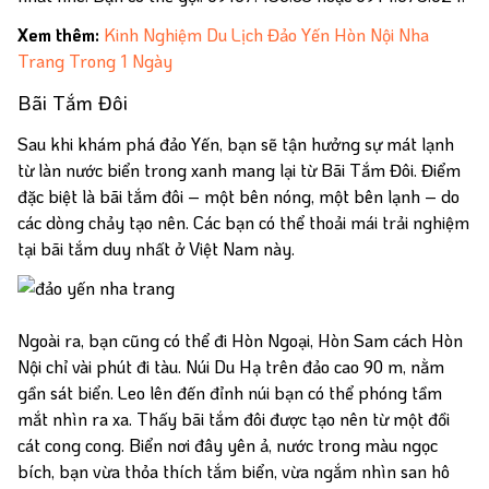
Xem thêm:
Kinh Nghiệm Du Lịch Đảo Yến Hòn Nội Nha
Trang Trong 1 Ngày
Bãi Tắm Đôi
Sau khi khám phá đảo Yến, bạn sẽ tận hưởng sự mát lạnh
từ làn nước biển trong xanh mang lại từ Bãi Tắm Đôi. Điểm
đặc biệt là bãi tắm đôi – một bên nóng, một bên lạnh – do
các dòng chảy tạo nên. Các bạn có thể thoải mái trải nghiệm
tại bãi tắm duy nhất ở Việt Nam này.
Ngoài ra, bạn cũng có thể đi Hòn Ngoại, Hòn Sam cách Hòn
Nội chỉ vài phút đi tàu. Núi Du Hạ trên đảo cao 90 m, nằm
gần sát biển. Leo lên đến đỉnh núi bạn có thể phóng tầm
mắt nhìn ra xa. Thấy bãi tắm đôi được tạo nên từ một đồi
cát cong cong. Biển nơi đây yên ả, nước trong màu ngọc
bích, bạn vừa thỏa thích tắm biển, vừa ngắm nhìn san hô