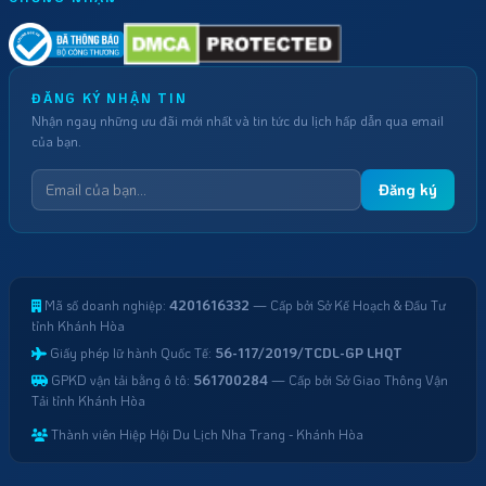
ĐĂNG KÝ NHẬN TIN
Nhận ngay những ưu đãi mới nhất và tin tức du lịch hấp dẫn qua email
của bạn.
Đăng ký
Mã số doanh nghiệp:
4201616332
— Cấp bởi Sở Kế Hoạch & Đầu Tư
tỉnh Khánh Hòa
Giấy phép lữ hành Quốc Tế:
56-117/2019/TCDL-GP LHQT
GPKD vận tải bằng ô tô:
561700284
— Cấp bởi Sở Giao Thông Vận
Tải tỉnh Khánh Hòa
Thành viên Hiệp Hội Du Lịch Nha Trang - Khánh Hòa