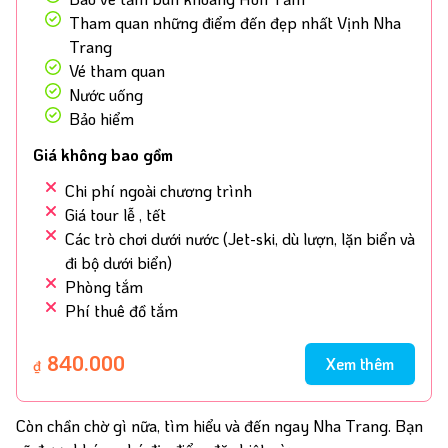
Nước ngoài
Ghép lẻ dài
Du Thuyền
Tham quan những điểm đến đẹp nhất Vịnh Nha
ngày
Trang
Vé tham quan
Nước uống
Tour du lịch biển
Teambuilding
đảo
Bảo hiểm
Giá không bao gồm
Khám phá
Chi phí ngoài chương trình
Giá tour lễ , tết
Vé tham quan
Vé máy bay
Vé xe khách
Các trò chơi dưới nước (Jet-ski, dù lượn, lặn biển và
đi bộ dưới biển)
Phòng tắm
Dịch vụ
Phí thuê đồ tắm
Du thuyền
Thuê xe
Tàu hỏa
840.000
Xem thêm
₫
Còn chần chờ gì nữa, tìm hiểu và đến ngay Nha Trang. Bạn
Xe sân bay
Thuê xe có tài xế
riêng