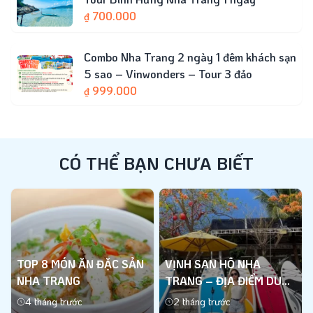
700.000
₫
Combo Nha Trang 2 ngày 1 đêm khách sạn
5 sao – Vinwonders – Tour 3 đảo
999.000
₫
CÓ THỂ BẠN CHƯA BIẾT
TOP 8 MÓN ĂN ĐẶC SẢN
VỊNH SAN HÔ NHA
NHA TRANG
TRANG – ĐỊA ĐIỂM DU
LỊCH BIỂN ĐỘC ĐÁO
4 tháng trước
2 tháng trước