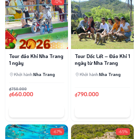
-12%
✕
Bạn chưa đăng nhập!
Vui lòng đăng nhập để lưu bài viết
Tour đảo Khỉ Nha Trang
Tour Dốc Lết – Đảo Khỉ 1
1 ngày
ngày từ Nha Trang
Khởi hành:
Nha Trang
Khởi hành:
Nha Trang
Đăng nhập
₫750.000
660.000
790.000
₫
₫
Bạn chưa có tài khoản?
Đăng ký
ĐẶT TOUR
ĐẶT TOUR
-67%
-65%