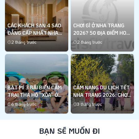
CÁC KHÁCH SẠN 4 SAO
CHƠI GÌ Ở NHA TRANG
ĐẲNG CẤP NHẤT NHA
2026? 50 ĐỊA ĐIỂM HOT
TRANG
BẠN BIẾT CHƯA?
2 tháng trước
2 tháng trước
Xem thêm
Xem thêm
BẬT MÍ 3 BÃI BIỂN CẮM
CẨM NANG DU LỊCH TẾT
TRẠI THA HỒ “XÕA” Ở
NHA TRANG 2026: CHƠI
NHA TRANG
GÌ? ĂN GÌ? Ở ĐÂU?
6 tháng trước
3 tháng trước
Xem thêm
Xem thêm
BẠN SẼ MUỐN ĐI