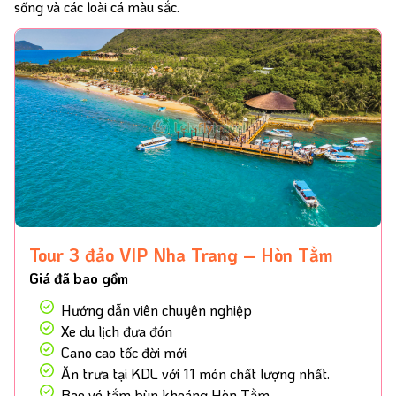
sống và các loài cá màu sắc.
Tour 3 đảo VIP Nha Trang – Hòn Tằm
Tour và trải nghiệm
Giá đã bao gồm
Hướng dẫn viên chuyên nghiệp
Combo tour du
Việt Nam
Tour 1 Ngày
Xe du lịch đưa đón
lịch Nha Trang
Cano cao tốc đời mới
Ăn trưa tại KDL với 11 món chất lượng nhất.
Bao vé tắm bùn khoáng Hòn Tằm