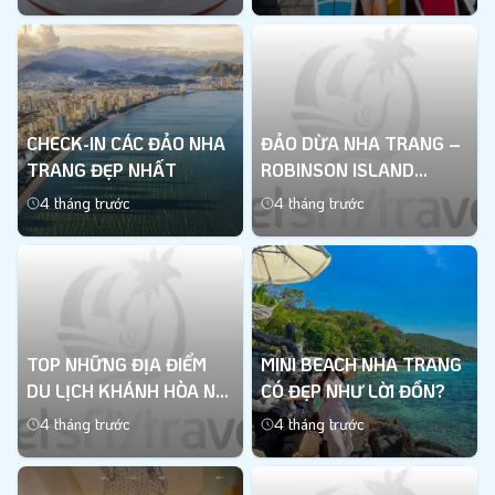
Xem thêm
Xem thêm
CHECK-IN CÁC ĐẢO NHA
ĐẢO DỪA NHA TRANG –
TRANG ĐẸP NHẤT
ROBINSON ISLAND
TUYỆT ĐẸP
4 tháng trước
4 tháng trước
Xem thêm
Xem thêm
TOP NHỮNG ĐỊA ĐIỂM
MINI BEACH NHA TRANG
DU LỊCH KHÁNH HÒA NỔI
CÓ ĐẸP NHƯ LỜI ĐỒN?
TIẾNG NHẤT
4 tháng trước
4 tháng trước
Xem thêm
Xem thêm