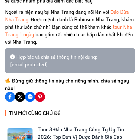
sẽ được khám phá địa điểm đặc biệt này.
Ngoài ra hiện nay tại Nha Trang đang nổi lên với
Đảo Dừa
Lưu trú
Nha Trang
. Được mệnh danh là Robinson Nha Trang, khám
phá thử luôn chứ nhỉ. Bạn cũng có thể tham khảo
tour Nha
Trang 1 ngày
bao gồm rất nhiều tour hấp dẫn nhất khi đến
Khách sạn
với Nha Trang.
Cẩm nang du lịch
Hợp tác và chia sẻ thông tin nội dung:
[email protected]
Bí kíp
Tin Tức
Kinh Nghiệm
Đừng giữ thông tin này cho riêng mình, chia sẻ ngay
nào!
Cẩm Nang
Ẩm Thực
TIN MỚI CÙNG CHỦ ĐỀ
Tour 3 Đảo Nha Trang Công Ty Uy Tín
2026: Top Đơn Vị Được Đánh Giá Cao