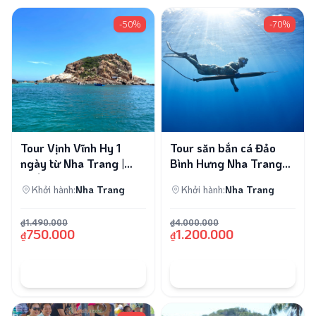
-50%
-70%
Tour Vịnh Vĩnh Hy 1
Tour săn bắn cá Đảo
ngày từ Nha Trang |
Bình Hưng Nha Trang
Let’s Fly Travel
trọn gói
Khởi hành:
Nha Trang
Khởi hành:
Nha Trang
₫1.490.000
₫4.000.000
750.000
1.200.000
₫
₫
ĐẶT TOUR
ĐẶT TOUR