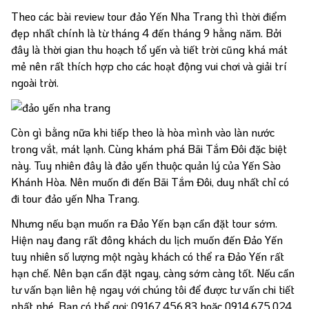
Theo các bài review tour đảo Yến Nha Trang thì thời điểm
đẹp nhất chính là từ tháng 4 đến tháng 9 hằng năm. Bởi
đây là thời gian thu hoạch tổ yến và tiết trời cũng khá mát
mẻ nên rất thích hợp cho các hoạt động vui chơi và giải trí
ngoài trời.
Còn gì bằng nữa khi tiếp theo là hòa mình vào làn nước
trong vắt, mát lạnh. Cùng khám phá Bãi Tắm Đôi đặc biệt
này. Tuy nhiên đây là đảo yến thuộc quản lý của Yến Sào
Khánh Hòa. Nên muốn đi đến Bãi Tắm Đôi, duy nhất chỉ có
đi tour đảo yến Nha Trang.
Nhưng nếu bạn muốn ra Đảo Yến bạn cần đặt tour sớm.
Hiện nay đang rất đông khách du lịch muốn đến Đảo Yến
tuy nhiên số lượng một ngày khách có thể ra Đảo Yến rất
hạn chế. Nên bạn cần đặt ngay, càng sớm càng tốt. Nếu cần
tư vấn bạn liên hệ ngay với chúng tôi để được tư vấn chi tiết
nhất nhé. Bạn có thể gọi: 09167.456.83 hoặc 0914.675.024.