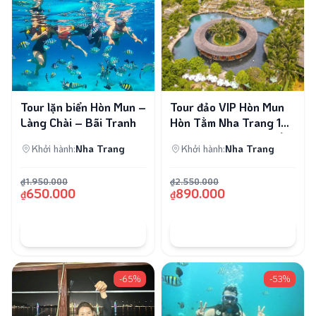
Tour lặn biển Hòn Mun –
Tour đảo VIP Hòn Mun
Làng Chài – Bãi Tranh
Hòn Tằm Nha Trang 1
Ngày | Lặn San Hô, Tắm
Khởi hành:
Nha Trang
Khởi hành:
Nha Trang
Bùn
₫1.950.000
₫2.550.000
650.000
890.000
₫
₫
ĐẶT TOUR
ĐẶT TOUR
-65%
-53%