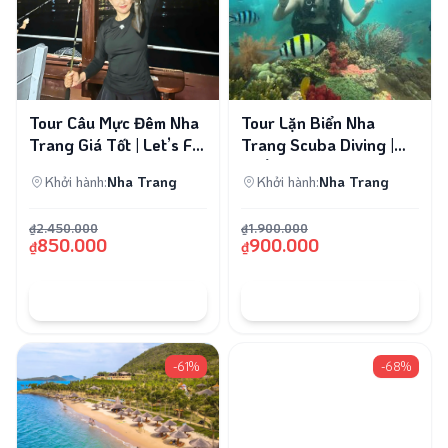
Tour Câu Mực Đêm Nha
Tour Lặn Biển Nha
Trang Giá Tốt | Let’s Fly
Trang Scuba Diving |
Travel
Ngắm San Hô 1 Ngày
Khởi hành:
Nha Trang
Khởi hành:
Nha Trang
₫2.450.000
₫1.900.000
850.000
900.000
₫
₫
ĐẶT TOUR
ĐẶT TOUR
-61%
-68%