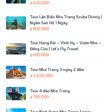
600.000
₫
Tour Lặn Biển Nha Trang Scuba Diving |
Ngắm San Hô 1 Ngày
800.000
₫
Tour Hang Rái – Vĩnh Hy – Vườn Nho –
Đồng Cừu | Let’s Fly Travel
600.000
₫
Tour Nha Trang 3 ngày 2 đêm
2.650.000
₫
Tour 4 đảo Nha Trang
790.000
₫
Tour Bình Hưng Nha Trang 1 ngày