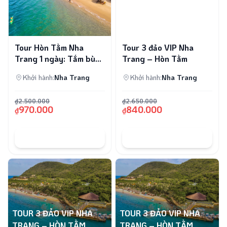
Tour Hòn Tằm Nha
Tour 3 đảo VIP Nha
Trang 1 ngày: Tắm bùn,
Trang – Hòn Tằm
buffet, cano
Khởi hành:
Nha Trang
Khởi hành:
Nha Trang
₫2.500.000
₫2.650.000
970.000
840.000
₫
₫
ĐẶT TOUR
ĐẶT TOUR
TOUR 3 ĐẢO VIP NHA
TOUR 3 ĐẢO VIP NHA
TRANG – HÒN TẰM
TRANG – HÒN TẰM