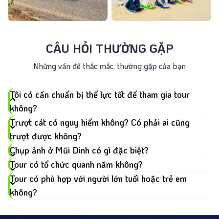
CÂU HỎI THƯỜNG GẶP
Những vấn đề thắc mắc, thường gặp của bạn
Tôi có cần chuẩn bị thể lực tốt để tham gia tour
không?
Không cần phải có thể lực quá tốt để tham gia tour Mũi
Trượt cát có nguy hiểm không? Có phải ai cũng
Dinh 1 ngày. Tuy có một số hoạt động như leo đồi cát,
trượt được không?
trượt cát hay trải nghiệm xe địa hình, nhưng bạn hoàn
Chụp ảnh ở Mũi Dinh có gì đặc biệt?
toàn có thể chọn mức độ tham gia tùy theo sức khỏe.
Tour có tổ chức quanh năm không?
Tour còn có những khoảng nghỉ lý tưởng tại khu
Tour có phù hợp với người lớn tuổi hoặc trẻ em
camping, nơi bạn có thể thư giãn, tận hưởng gió biển
và thưởng thức nước dừa mát lành.
không?