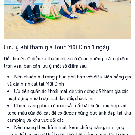
Lưu ý khi tham gia Tour Mũi Dinh 1 ngày
Để chuyến đi diễn ra thuận lợi và có được những trải nghiệm
trọn vẹn, bạn cần lưu ý một số điểm sau:
Nên chuẩn bị trang phục phù hợp với điều kiện nắng gió
và địa hình cát tại Mũi Dinh.
Ưu tiên quần áo thoải mái, dễ vận động để tham gia các
hoạt động như trượt cát, leo đồi, check-in.
Chọn trang phục có màu sắc nổi bật hoặc phù hợp với
tone màu của đồi cát để có được những bức ảnh đẹp tại khu
camping và khu vực đồi cát.
Nên mang theo kính mát, kem chống nắng, mũ rộng
vành để bảo vệ cơ thể trước thời tiết nắng nóng đặc trưng