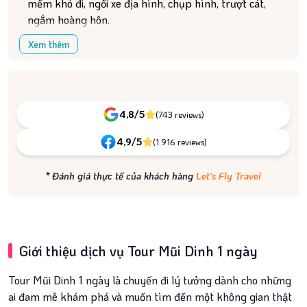
mềm khó đi, ngồi xe địa hình, chụp hình, trượt cát,
ngắm hoàng hôn.
Nước ngoài
Ghép lẻ dài
Du Thuyền
ngày
Xem thêm
Tour du lịch biển
Teambuilding
đảo
4,8/5
(743 reviews)
Khám phá
4,9/5
(1.916 reviews)
Vé tham quan
Vé máy bay
Vé xe khách
* Đánh giá thực tế của khách hàng
Let's Fly Travel
Dịch vụ
Giới thiệu dịch vụ Tour Mũi Dinh 1 ngày
Du thuyền
Thuê xe
Tàu hỏa
Tour Mũi Dinh 1 ngày là chuyến đi lý tưởng dành cho những
ai đam mê khám phá và muốn tìm đến một không gian thật
Xe sân bay
Thuê xe có tài xế