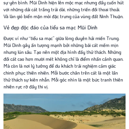
sự yên bình. Mũi Dinh hiện lên mộc mạc nhưng đầy cuốn hút
riêng
với những dải cát trắng trải dài, những triền đồi thoai thoải.
Và làn gió biển mặn mòi đặc trưng của vùng đất Ninh Thuận.
Lưu trú
Vẻ đẹp độc đáo của tiểu sa mạc Mũi Dinh
Được ví như “tiểu sa mạc” giữa lòng duyên hải miền Trung.
Khách sạn
Mũi Dinh gây ấn tượng mạnh bởi những bãi cát mềm mịn
nhưng lún sâu. Tạo nên một địa hình đầy thử thách. Những
Cẩm nang du lịch
đồi cát cao hơn mười mét không chỉ là điểm nhấn cảnh quan.
Mà còn là nơi lý tưởng để du khách trải nghiệm cảm giác
chinh phục thiên nhiên. Mỗi bước chân trên cát là một lần
Bí kíp
Tin Tức
Kinh Nghiệm
thử thách sự kiên nhẫn. Mỗi góc nhìn là một bức tranh thiên
nhiên rực rỡ đầy thi vị.
Cẩm Nang
Ẩm Thực