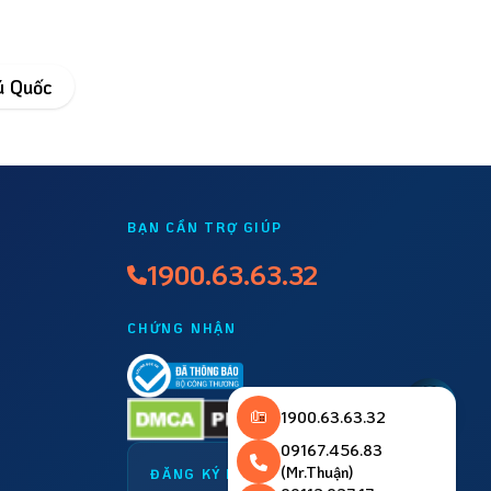
ú Quốc
BẠN CẦN TRỢ GIÚP
1900.63.63.32
CHỨNG NHẬN
✕
1900.63.63.32
09167.456.83
(Mr.Thuận)
ĐĂNG KÝ NHẬN TIN