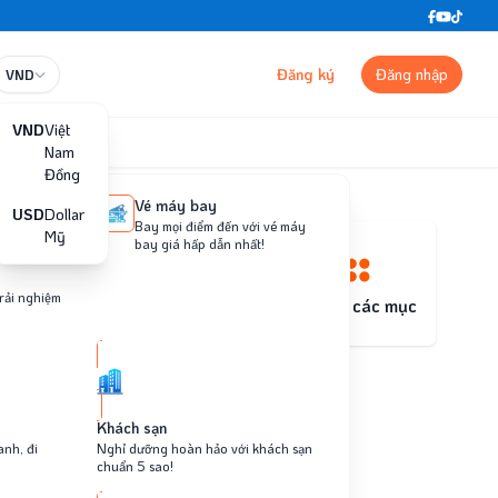
Trung tâm trợ giúp
Đăng ký
Đăng nhập
VND
VND
Việt
Nam
Đồng
Vé máy bay
USD
Dollar
Bay mọi điểm đến với vé máy
Mỹ
bay giá hấp dẫn nhất!
trải nghiệm
building
Khách sạn
Tất cả các mục
Khách sạn
anh, đi
Nghỉ dưỡng hoàn hảo với khách sạn
chuẩn 5 sao!