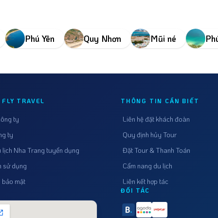
?
Phú Yên
Quy Nhơn
Mũi né
Ph
 FLY TRAVEL
THÔNG TIN CẦN BIẾT
công ty
Liên hệ đặt khách đoàn
ng ty
Quy định hủy Tour
 lịch Nha Trang tuyển dụng
Đặt Tour & Thanh Toán
✕
n sử dụng
Cẩm nang du lịch
h bảo mật
Liên kết hợp tác
Bãi Đá Ông Địa Mũi Né Bình Thuận – Biểu Tượng
ĐỐI TÁC
Văn Hóa Và Vẻ Đẹp Hoang Sơ Ven Biển