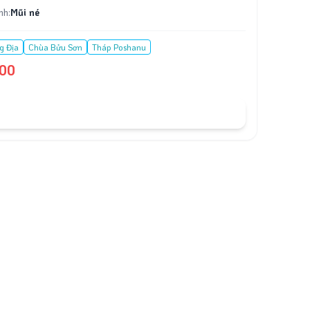
nh:
Mũi né
g Địa
Chùa Bửu Sơn
Tháp Poshanu
00
ĐẶT TOUR
x