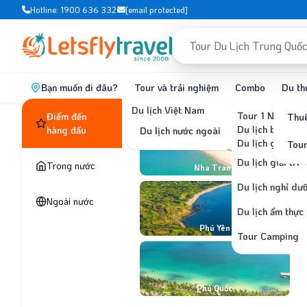
Hotline: 1900 636 332
[email protected]
Bạn muốn đi đâu?
Tour và trải nghiệm
Combo
Du th
Du lịch Việt Nam
Tour 1 Ngày
Điểm đến
Thuê
Du lịch biển, đả
hàng đầu
Du lịch nước ngoài
Du lịch ghép lẻ
Tou
Du lịch giải trí
Trong nước
Nha Trang
Du lịch nghỉ dư
Tour và trải nghiệm
Combo
Vé tham
Ngoài nước
Du lịch ẩm thực
Phú Yên
Tour Camping
Vui chơi hết cỡ tại Bãi Đá Ông Địa
Phú Quốc