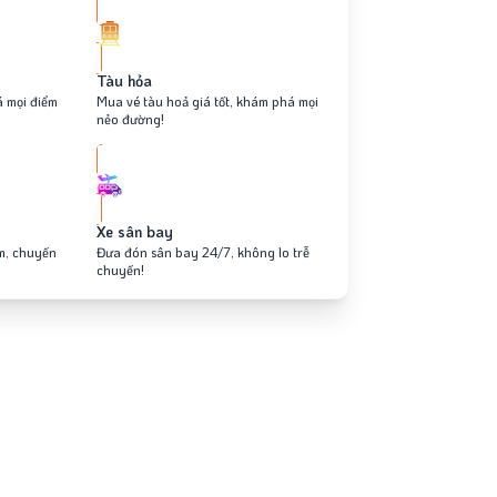
Tàu hỏa
á mọi điểm
Mua vé tàu hoả giá tốt, khám phá mọi
nẻo đường!
Xe sân bay
âm, chuyến
Đưa đón sân bay 24/7, không lo trễ
chuyến!