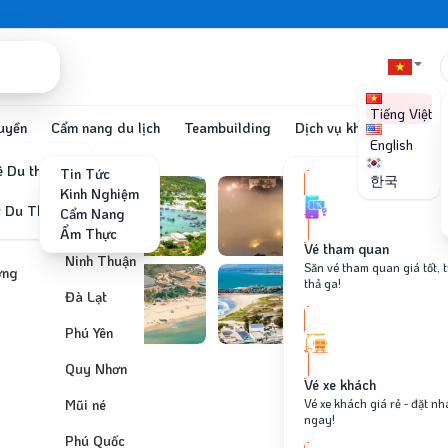
Tiếng Việt
uyền
Cẩm nang du lịch
Teambuilding
Dịch vụ khác
English
 Du thuyền
Tin Tức
한국
Nha Trang
o
Kinh Nghiệm
Nha Trang
 dài ngày
r Du Thuyền
Cẩm Nang
Ninh Thuận
Nha Trang
Ẩm Thực
Phu Quoc
Ninh Thuận
Đà Lạt
Vé tham quan
Đà Lạt
Ninh Thuận
Săn vé tham quan giá tốt, 
ỡng
 quan
Cẩm nang du lịch
Di chuyển
Team
Vinh Hy
thả ga!
Phú Yên
Đà Lạt
Binh Hung
Quy Nhơn
Phú Yên
Quy Nhơn
Mũi né
Diep Son
Mũi né
Quy Nhơn
Vé xe khách
Phú Quốc
Mũi né
Vé xe khách giá rẻ - đặt nh
ngay!
Phú Quốc