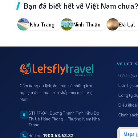
Bạn đã biết hết về Việt Nam chưa
Nha Trang
Ninh Thuận
Đà Lạt
VỀ LET'S
Giới thiệu 
Liên hệ cô
Cẩm nang du lịch, ẩm thực và những trải
nghiệm đích thực trên khắp mọi miền Việt
Công ty du
Nam.
Điều khoả
Những hoạt động nổi bật
STH17-04, Đường Thanh Tịnh, Khu Đô
Chính sác
ở Bãi Đá Ông Địa
Thị Lê Hồng Phong 1, Phường Nam Nha
Trang
Hotline:
1900.63.63.32