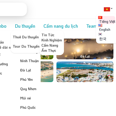
Tiếng Việt
mbo
Du thuyền
Cẩm nang du lịch
Teambuilding
English
Tin Tức
Thuê Du thuyền
한국
Kinh Nghiệm
Nha Trang
đảo
Cẩm Nang
Tour Du Thuyền
Nha Trang
lẻ dài ngày
Ninh Thuận
Ẩm Thực
Nha Trang
í
Phu Quoc
Ninh Thuận
Đà Lạt
ai muốn tận hưởng trọn vẹn vẻ đẹp của thành phố biển xinh đẹp,
Đà Lạt
Ninh Thuận
dưỡng
lịch trình du lịch linh hoạt, bạn sẽ có cơ hội tham quan các danh
Vinh Hy
Phú Yên
Đà Lạt
c Nha Trang chỉ trong một ngày duy nhất. Tour Nha Trang 1 ngày 
ực
Binh Hung
à không cần lo lắng về việc lên kế hoạch dài hạn. Trong một n
Quy Nhơn
Quy Nhơn
Phú Yên
Mũi né
g
g hoang sơ, hay tham gia các hoạt động thể thao biển thú vị, m
Diep Son
Mũi né
Quy Nhơn
bạn tái tạo năng lượng, khám phá những điểm đến hấp dẫn Nha T
-70%
Nha Trang với Tour Nha Trang 1 Ngày, một chuyến đi hoàn hảo ng
Phú Quốc
Mũi né
Phú Quốc