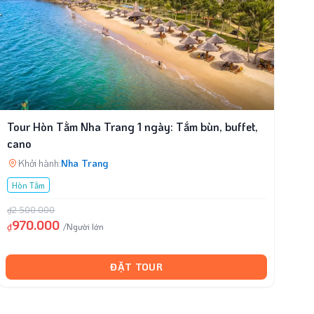
Tour Hòn Tằm Nha Trang 1 ngày: Tắm bùn, buffet,
cano
Khởi hành:
Nha Trang
Hòn Tằm
₫2.500.000
970.000
₫
/Người lớn
ĐẶT TOUR