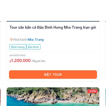
Tour săn bắn cá Đảo Bình Hưng Nha Trang trọn gói
Khởi hành:
Nha Trang
Bình Hưng
Bãi Kinh
₫4.000.000
1.200.000
₫
/Người lớn
ĐẶT TOUR
-52%