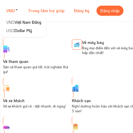
VND
Trung tâm trợ giúp
Đăng ký
Đăng nhập
VND
Việt Nam Đồng
Dịch vụ khác
USD
Dollar Mỹ
Vé máy bay
Bay mọi điểm đến với vé máy ba
hấp dẫn nhất!
Vé tham quan
 nổi bật trong danh sách Top 29 Thành Phố Biển Tuyệt
Săn vé tham quan giá tốt, trải nghiệm thả
ga!
 lam thắng cảnh nổi tiếng, trải nghiệm hoạt động ngoài
được thiết kế để tối ưu thời gian, giúp bạn tận hưởng
gày, bạn sẽ được tham quan Vinpearl Land, ngâm mình
ang lại những trải nghiệm đáng nhớ. Chuyến du lịch
Vé xe khách
Khách sạn
rang và tận hưởng không khí trong lành, mát mẻ của
Vé xe khách giá rẻ - đặt nhanh, đi ngay!
Nghỉ dưỡng hoàn hảo với khách sạn 
-41%
ay trong tầm tay bạn!
5 sao!