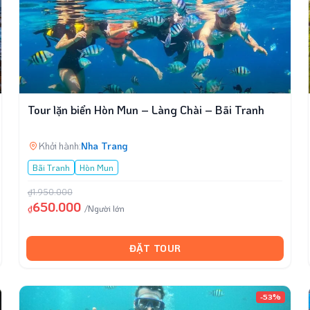
x
Tour lặn biển Hòn Mun – Làng Chài – Bãi Tranh
Khởi hành:
Nha Trang
Bãi Tranh
Hòn Mun
₫1.950.000
650.000
₫
/Người lớn
ĐẶT TOUR
-53%