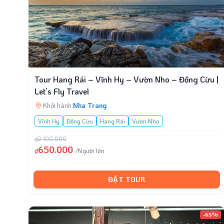
Tour Hang Rái – Vĩnh Hy – Vườn Nho – Đồng Cừu |
Let’s Fly Travel
Khởi hành:
Nha Trang
Vĩnh Hy
Đồng Cừu
Hang Rái
Vườn Nho
₫2.100.000
650.000
₫
/Người lớn
ĐẶT TOUR
-65%