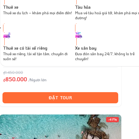
Thuê xe
Tàu hỏa
Thuê xe du lịch – khám phá mọi điểm đến!
Mua vé tàu hoả giá tốt, khám phá mọi
đường!
Tour Vịnh Vân Phong 1 ngày từ Nha Trang | Let’s
Fly Travel
Thuê xe có tài xế riêng
Xe sân bay
Khởi hành:
Nha Trang
Thuê xe riêng, tài xế tận tâm, chuyến đi
Đưa đón sân bay 24/7, không lo trễ
suôn sẻ!
chuyến!
Điệp Sơn
Vịnh Vân Phong
Bãi Sơn Đừng
₫1.450.000
850.000
₫
/Người lớn
ĐẶT TOUR
-41%