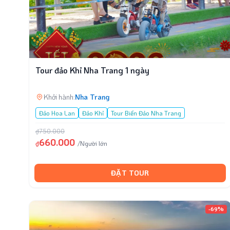
Tour đảo Khỉ Nha Trang 1 ngày
Khởi hành:
Nha Trang
Đảo Hoa Lan
Đảo Khỉ
Tour Biển Đảo Nha Trang
₫750.000
660.000
₫
/Người lớn
ĐẶT TOUR
-69%