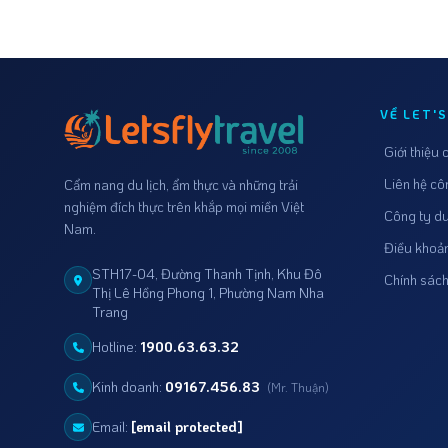
VỀ LET'S
Giới thiệu 
Liên hệ cô
Cẩm nang du lịch, ẩm thực và những trải
nghiệm đích thực trên khắp mọi miền Việt
Công ty du
Nam.
Điều khoả
STH17-04, Đường Thanh Tịnh, Khu Đô
Chính sác
Thị Lê Hồng Phong 1, Phường Nam Nha
Trang
Hotline:
1900.63.63.32
Kinh doanh:
09167.456.83
(Mr. Thuận)
Email:
[email protected]