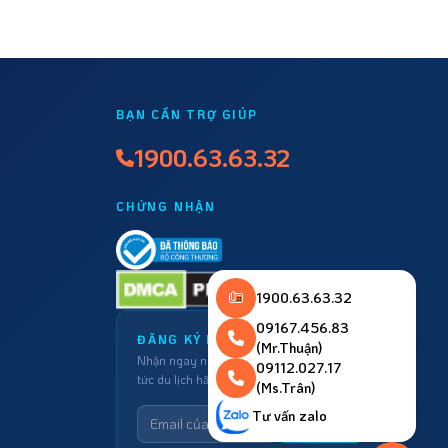
BẠN CẦN TRỢ GIÚP
1900.63.63.32
CHỨNG NHẬN
1900.63.63.32
09167.456.83
ĐĂNG KÝ NHẬN TIN
(Mr.Thuận)
Nhận ngay những ưu đãi mới nhất và tin
09112.027.17
tức du lịch hấp dẫn qua email của bạn.
(Ms.Trân)
Tư vấn zalo
Đăng ký