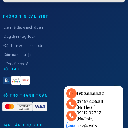
THÔNG TIN CẦN BIẾT
Liên hệ đặt khách đoàn
Quy định hủy Tour
Đặt Tour & Thanh Toán
Cẩm nang du lịch
Liên kết hợp tác
ĐỐI TÁC
1900.63.63.32
HỖ TRỢ THANH TOÁN
09167.456.83
(Mr.Thuận)
09112.027.17
(Ms.Trân)
BẠN CẦN TRỢ GIÚP
Tư vấn zalo