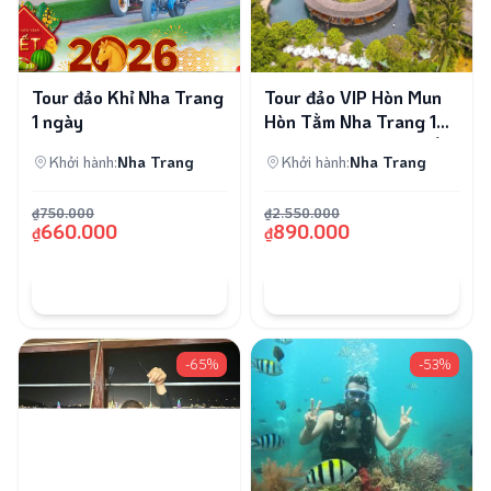
Tour đảo Khỉ Nha Trang
Tour đảo VIP Hòn Mun
1 ngày
Hòn Tằm Nha Trang 1
Ngày | Lặn San Hô, Tắm
Khởi hành:
Nha Trang
Khởi hành:
Nha Trang
Bùn
Tour và trải nghiệm
₫750.000
₫2.550.000
660.000
890.000
₫
₫
Combo tour du
Việt Nam
Tour 1 Ngày
lịch Nha Trang
ĐẶT TOUR
ĐẶT TOUR
Nước ngoài
Ghép lẻ dài
Du Thuyền
-65%
-53%
ngày
Tour du lịch biển
Teambuilding
đảo