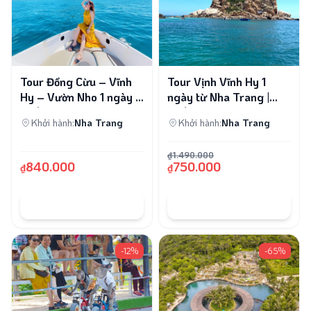
Tour Đồng Cừu – Vĩnh
Tour Vịnh Vĩnh Hy 1
Hy – Vườn Nho 1 ngày |
ngày từ Nha Trang |
Let’s Fly Travel
Let’s Fly Travel
Khởi hành:
Nha Trang
Khởi hành:
Nha Trang
₫1.490.000
840.000
750.000
₫
₫
ĐẶT TOUR
ĐẶT TOUR
-12%
-65%