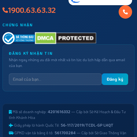
1900.63.63.32
CHỨNG NHẬN
ĐĂNG KÝ NHẬN TIN
Nhận ngay những ưu đãi mới nhất và tin tức du lịch hấp dẫn qua email
của bạn.
Đăng ký
Mã số doanh nghiệp:
4201616332
— Cấp bởi Sở Kế Hoạch & Đầu Tư
tỉnh Khánh Hòa
Giấy phép lữ hành Quốc Tế:
56-117/2019/TCDL-GP LHQT
GPKD vận tải bằng ô tô:
561700284
— Cấp bởi Sở Giao Thông Vận