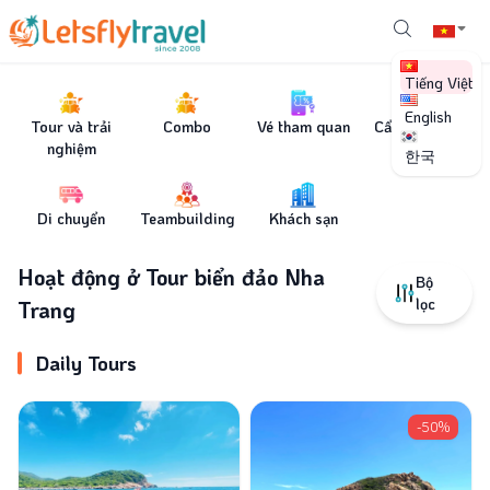
Tiếng Việt
English
Tour và trải
Combo
Vé tham quan
Cẩm nang du
nghiệm
lịch
한국
Di chuyển
Teambuilding
Khách sạn
Hoạt động ở Tour biển đảo Nha
Bộ
lọc
Trang
Daily Tours
-50%