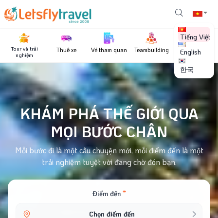
Tiếng Việt
Lựa chọn danh mục
✕
Điểm đến theo xu hướng
✕
Tour và trải
Thuê xe
Vé tham quan
Teambuilding
Tất cả các mục
English
nghiệm
Dịch vụ
Trong nước
한국
✕
Combo
Tour
Du thuyền
Vé tham quan
Nha Trang
Ninh Thuận
Đà Lạt
Phú Yên
Teambuilding
Khoảng giá
Quy Nhơn
Mũi né
Phú Quốc
Trải nghiệm du lịch
Ngoài nước
KHÁM PHÁ THẾ GIỚI QUA
0
‐
7 trieu +
Tour 1 Ngày
Du lịch ghép lẻ dài ngày
Thái Lan
Trung Quốc
Hàn Quốc
Singapore
MỌI BƯỚC CHÂN
Du lịch biển, đảo
Tour Camping
Mỹ
Malaysia
Nhật Bản
Úc
Indonesia
Dịch vụ
Mỗi bước đi là một câu chuyện mới, mỗi điểm đến là một
New Zealand
Châu Âu
Xác nhận
Xóa lựa chọn
trải nghiệm tuyệt vời đang chờ đón bạn.
Tour
Teambuilding
Vé tham quan
Du thuyền
Tour và trải nghiệm
*
Điểm đến
Tour 1 Ngày
Tour trăng mật Nha Trang
Du lịch ghép lẻ dài ngày
Du Thuyền
Chọn điểm đến