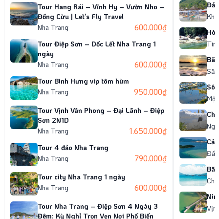
Đảo
Tour Hang Rái – Vĩnh Hy – Vườn Nho –
thiệ
Đồng Cừu | Let’s Fly Travel
Khá
tàng
– Hà
600.000
₫
Nha Trang
gọi 
Hòn
đôi
một
Tour Điệp Sơn – Dốc Lết Nha Trang 1
Tìm 
một
ấn l
ngày
ngọc
hút 
nơi 
Bãi
về H
600.000
₫
Nha Trang
năm
chuy
Săn
Bà, 
nước
Alex
Tour Bình Hưng vip tôm hùm
Hưn
Khá
nhi
cho 
Sôn
trì
950.000
₫
Nha Trang
Tra
của
Bảo
Một 
biể
đến
tưởn
Giới
Tour Vịnh Vân Phong – Đại Lãnh – Điệp
được
đẹp 
của 
Chù
(còn
Sơn 2N1D
có 
mướ
ngh
Ngắ
tron
Ran
1.650.000
₫
Nha Trang
độc 
Rọ 
Tra
điểm
độ 
Cản
Thi
Tour 4 đảo Nha Trang
với
Trứn
Đầm
Tượ
huy
790.000
₫
Nha Trang
thiê
ẩn 
10k
đổ r
ban
Bãi
Môn
17km
Tour city Nha Trang 1 ngày
của 
Chạ
xinh
2 hu
80k
600.000
₫
Nha Trang
Đừn
ai y
giữa
7 p
Nin
Pho
nhiê
huyệ
Tour Nha Trang – Điệp Sơn 4 Ngày 3
Với
Vịn
dịu 
thế 
Ứng 
Đêm: Kỳ Nghỉ Trọn Vẹn Nơi Phố Biển
bao