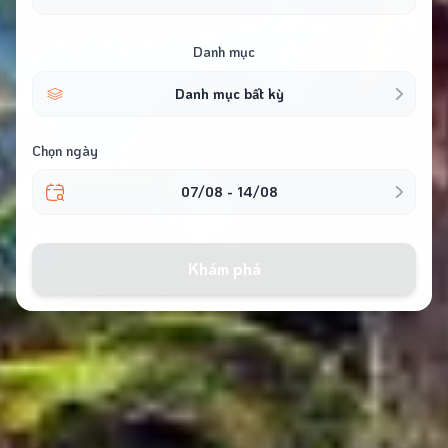
Xem thêm
địa điểm
Danh mục
Nha Trang
Ninh Thuận
Đà Lạt
Phú Yên
Danh mục bất kỳ
Xem thêm
Chọn ngày
Tìm kiếm
07/08 - 14/08
Khám phá