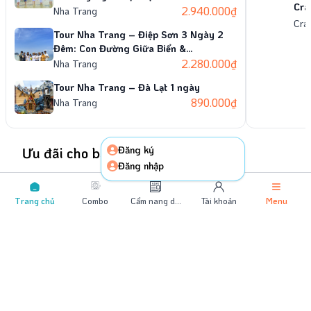
Đừng
chốn
núi 
Cra
2.940.000
₫
Nha Trang
Vân
mà t
trải
được
Cra
trê
Ninh
Cản
Tour Nha Trang – Điệp Sơn 3 Ngày 2
“Điê
kho
một 
tron
Đêm: Con Đường Giữa Biển &
nét
tiến
biển
hưở
VinWonders
2.280.000
₫
Nha Trang
hay 
xanh
điều
Hằng
hùng
nghe
Tour Nha Trang – Đà Lạt 1 ngày
kiến
Vịnh
nga
890.000
₫
Nha Trang
diện
nhữn
kế k
thị.
thôn
bình
đườn
Đăng ký
Ưu đãi cho bạn
thiê
Đăng nhập
bí v
Trang chủ
Combo
Cẩm nang du
Tài khoản
Menu
lịch