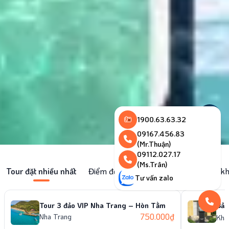
1900.63.63.32
09167.456.83
(Mr.Thuận)
09112.027.17
(Ms.Trân)
Tour đặt nhiều nhất
Điểm đến theo xu hướng
Địa điểm k
Tư vấn zalo
Tour 3 đảo VIP Nha Trang – Hòn Tằm
Bảo
750.000
₫
Nha Trang
Khá
Lưu 