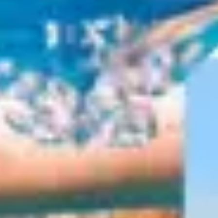
Du thuyền
Thuê xe
Tàu hỏa
Xe sân bay
Thuê xe có tài xế
riêng
Lưu trú
Khách sạn
Cẩm nang du lịch
Bí kíp
Tin Tức
Kinh Nghiệm
Cẩm Nang
Ẩm Thực