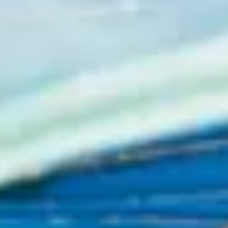
Combo tour du
Việt Nam
Tour 1 Ngày
lịch Nha Trang
Nước ngoài
Ghép lẻ dài
Du Thuyền
ngày
Tour du lịch biển
Teambuilding
đảo
Khám phá
Vé tham quan
Vé máy bay
Vé xe khách
Dịch vụ